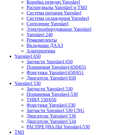
Коробка передач Yaroslavl
Распредвалы Yaroslavl и ТМЗ
Система питания Yaroslavl
Система охлаждения Yaroslavl
Сцепление Yaroslavl
Электрооборудование Yaroslavl
Yaroslavl 240
Ремкомплекты
Вкладыши ДААЗ
Альтернатива
Yaroslavl 650
Запчасти Yaroslavl 650
Поршневая Yaroslavl-650/651
Форсунки Yaroslavl-650/651
Двигатели Yaroslavl 650
Yaroslavl 530
Запчасти Yaroslavl 530
Поршневая Yaroslavl-530
ТНВД 530/650
Форсунки Yaroslavl-530
Запчасти Yaroslavl 530 CNG
Двигатели Yaroslavl 536
Двигатели Yaroslavl 534
РАСПРЕДВАЛЫ Yaroslavl-530
ТМЗ