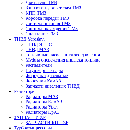
Двигатели ТМЗ
Запчасти к двигателям ТМЗ
КПП ТМЗ
Коробка передач ТМЗ
Система питания ТМЗ
Система охлаждения ТМЗ
Сцепление ТМЗ
ТНВД Yaroslavl
ТНВД ЯТПС
ТНВД МАЗ
Топливные насосы низкого давления
Муфты опережения впрыска топлива
Распылители
Плунжерные пары
Форсунки дизельные
Форсунки КамАЗ
Запчасти дизельных ТНВД
Радиаторы
Радиаторы МАЗ
Радиаторы КамАЗ
Радиаторы Урал
Радиаторы КрАЗ
ЗАПЧАСТИ ZF
ЗАПЧАСТИ КПП ZF
Турбокомпрессоры