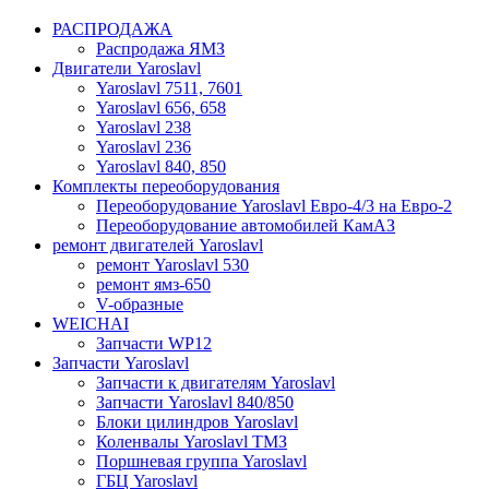
РАСПРОДАЖА
Распродажа ЯМЗ
Двигатели Yaroslavl
Yaroslavl 7511, 7601
Yaroslavl 656, 658
Yaroslavl 238
Yaroslavl 236
Yaroslavl 840, 850
Комплекты переоборудования
Переоборудование Yaroslavl Евро-4/3 на Евро-2
Переоборудование автомобилей КамАЗ
ремонт двигателей Yaroslavl
ремонт Yaroslavl 530
ремонт ямз-650
V-образные
WEICHAI
Запчасти WP12
Запчасти Yaroslavl
Запчасти к двигателям Yaroslavl
Запчасти Yaroslavl 840/850
Блоки цилиндров Yaroslavl
Коленвалы Yaroslavl ТМЗ
Поршневая группа Yaroslavl
ГБЦ Yaroslavl