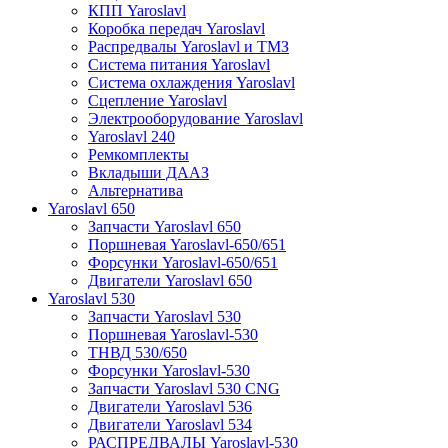
КПП Yaroslavl
Коробка передач Yaroslavl
Распредвалы Yaroslavl и ТМЗ
Система питания Yaroslavl
Система охлаждения Yaroslavl
Сцепление Yaroslavl
Электрооборудование Yaroslavl
Yaroslavl 240
Ремкомплекты
Вкладыши ДААЗ
Альтернатива
Yaroslavl 650
Запчасти Yaroslavl 650
Поршневая Yaroslavl-650/651
Форсунки Yaroslavl-650/651
Двигатели Yaroslavl 650
Yaroslavl 530
Запчасти Yaroslavl 530
Поршневая Yaroslavl-530
ТНВД 530/650
Форсунки Yaroslavl-530
Запчасти Yaroslavl 530 CNG
Двигатели Yaroslavl 536
Двигатели Yaroslavl 534
РАСПРЕДВАЛЫ Yaroslavl-530