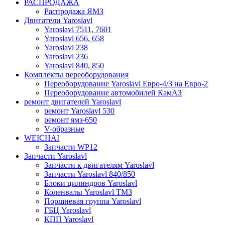
РАСПРОДАЖА
Распродажа ЯМЗ
Двигатели Yaroslavl
Yaroslavl 7511, 7601
Yaroslavl 656, 658
Yaroslavl 238
Yaroslavl 236
Yaroslavl 840, 850
Комплекты переоборудования
Переоборудование Yaroslavl Евро-4/3 на Евро-2
Переоборудование автомобилей КамАЗ
ремонт двигателей Yaroslavl
ремонт Yaroslavl 530
ремонт ямз-650
V-образные
WEICHAI
Запчасти WP12
Запчасти Yaroslavl
Запчасти к двигателям Yaroslavl
Запчасти Yaroslavl 840/850
Блоки цилиндров Yaroslavl
Коленвалы Yaroslavl ТМЗ
Поршневая группа Yaroslavl
ГБЦ Yaroslavl
КПП Yaroslavl