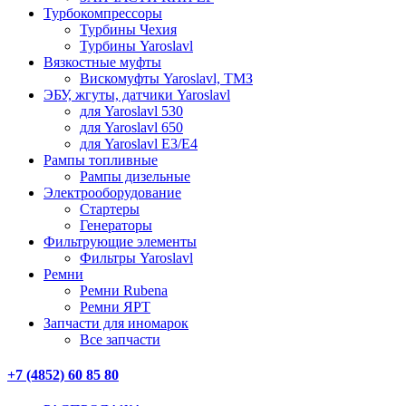
Турбокомпрессоры
Турбины Чехия
Турбины Yaroslavl
Вязкостные муфты
Вискомуфты Yaroslavl, ТМЗ
ЭБУ, жгуты, датчики Yaroslavl
для Yaroslavl 530
для Yaroslavl 650
для Yaroslavl Е3/Е4
Рампы топливные
Рампы дизельные
Электрооборудование
Стартеры
Генераторы
Фильтрующие элементы
Фильтры Yaroslavl
Ремни
Ремни Rubena
Ремни ЯРТ
Запчасти для иномарок
Все запчасти
+7 (4852) 60 85 80